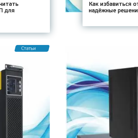
считать
Как избавиться о
П для
надёжные решени
Статьи