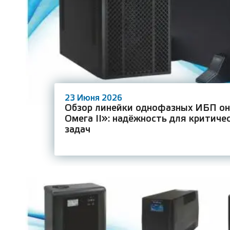
23 Июня 2026
Обзор линейки однофазных ИБП он
Омега II»: надёжность для критиче
задач