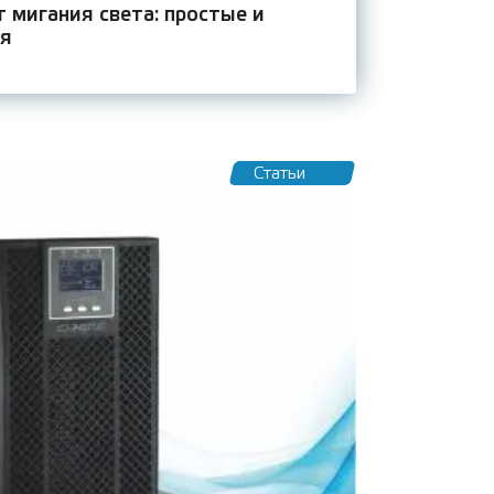
т мигания света: простые и
я
Статьи