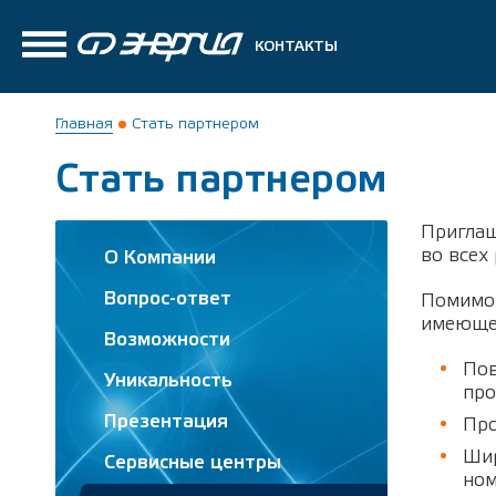
КОНТАКТЫ
Главная
Стать партнером
Стать партнером
Приглаш
во всех
О Компании
Вопрос-ответ
Помимо 
имеющег
Возможности
Пов
Уникальность
про
Презентация
Про
Шир
Сервисные центры
ном