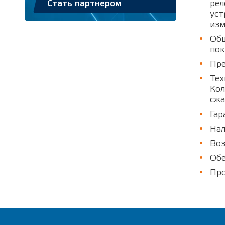
рел
Стать партнером
уст
изм
Обш
пок
Пре
Тех
Кол
сжа
Гар
Нал
Воз
Обе
Про