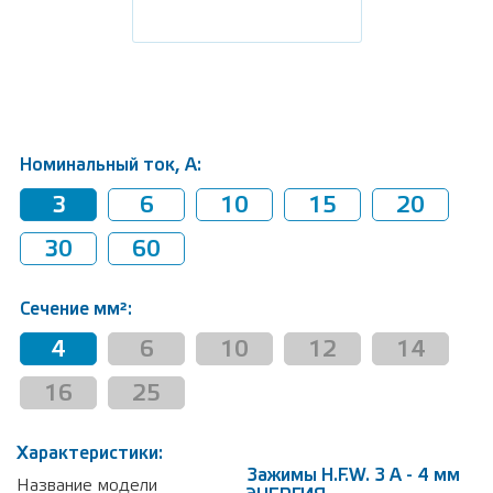
Номинальный ток, А:
3
6
10
15
20
30
60
Сечение мм²:
4
6
10
12
14
16
25
Характеристики:
Зажимы H.F.W. 3 А - 4 мм
Название модели