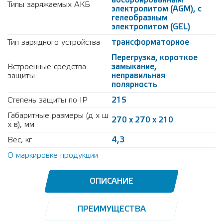
абсорбированным
Типы заряжаемых АКБ
электролитом (AGM), с
гелеобразным
электролитом (GEL)
Тип зарядного устройства
трансформаторное
Перегрузка, короткое
Встроенные средства
замыкание,
защиты
неправильная
полярность
Степень защиты по IP
21S
Габаритные размеры (д х ш
270 х 270 х 210
х в), мм
Вес, кг
4,3
О маркировке продукции
ОПИСАНИЕ
ПРЕИМУЩЕСТВА