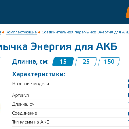
ы
Комплектующие
Соединительная перемычка Энергия для АК
мычка Энергия для АКБ
Длинна, см:
15
25
150
Характеристики:
Название модели
Артикул
Длинна, см
Соединение
Тип клемм на АКБ