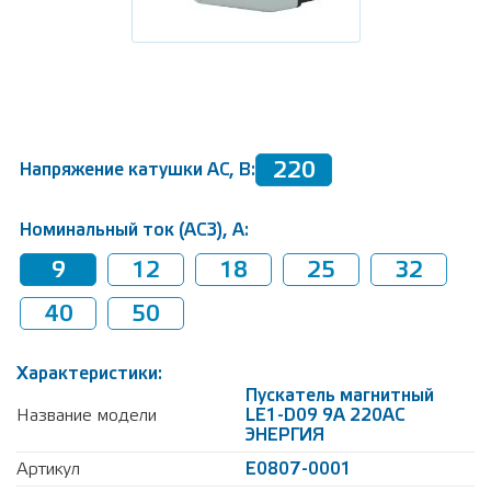
220
Напряжение катушки AC, В:
Номинальный ток (AC3), А:
9
12
18
25
32
40
50
Характеристики:
Пускатель магнитный
Название модели
LE1-D09 9А 220AC
ЭНЕРГИЯ
Артикул
Е0807-0001