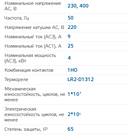
Номинальное напряжение
230, 400
АС, В
Частота, Гц
50
Напряжение катушки AC, В
220
Номинальный ток (AC3), А
9
Номинальный ток (АС1), А
25
Номинальная мощность
4
(АС3), кВт
Комбинация контактов
1НО
Термореле
LR2-D1312
Механическая
7
износостойкость, циклов, не
1*10
менее
Электрическая
износостойкость циклов, не
2*10⁶
менее
Степень защиты, IP
65