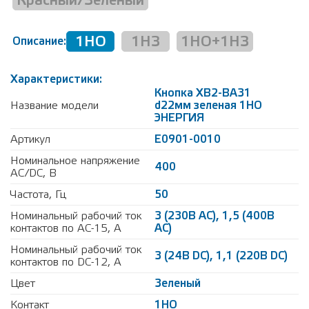
Красный/Зеленый
1НО
1НЗ
1НО+1НЗ
Описание:
Характеристики:
Кнопка XB2-BA31
Название модели
d22мм зеленая 1НО
ЭНЕРГИЯ
Артикул
Е0901-0010
Номинальное напряжение
400
AC/DC, В
Частота, Гц
50
Номинальный рабочий ток
3 (230В AC), 1,5 (400В
контактов по AC-15, А
AC)
Номинальный рабочий ток
3 (24В DC), 1,1 (220В DC)
контактов по DC-12, А
Цвет
Зеленый
Контакт
1НО