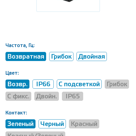
Частота, Гц:
Возвратная
Грибок
Двойная
Цвет:
Возвр.
IP66
С подсветкой
Грибок
С фикс.
Двойн.
IP65
Контакт:
Зеленый
Черный
Красный