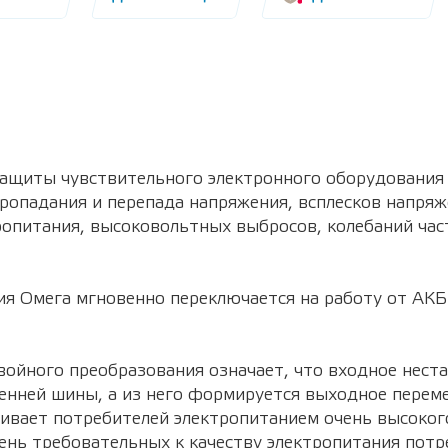
защиты чувствительного электронного оборудования 
пропадания и перепада напряжения, всплесков напря
тропитания, высоковольтных выбросов, колебаний ча
я Омега мгновенно переключается на работу от АКБ
войного преобразования означает, что входное нест
ренней шины, а из него формируется выходное перем
ивает потребителей электропитанием очень высоког
ень требовательных к качеству электропитания потр