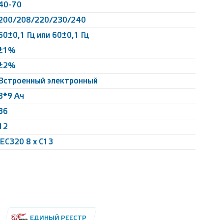
40-70
200/208/220/230/240
50±0,1 Гц или 60±0,1 Гц
±1%
±2%
Встроенный электронный
3*9 Ач
36
12
IEC320 8 x C13
ЕДИНЫЙ РЕЕСТР