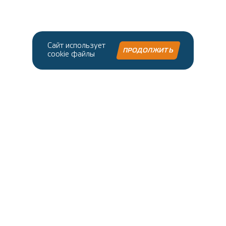
Сайт использует
ПРОДОЛЖИТЬ
cookie файлы
Нашли ошибку в тексте?
Выделите ее и нажмите Ctrl + Enter
© 2026 Энергия
2
О компании
Контакты
Вакансии
Где купить?