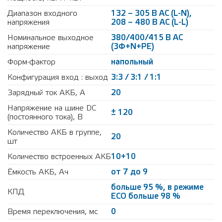
Диапазон входного
132 – 305 В АС (L-N),
напряжения
208 – 480 В АС (L-L)
Номинальное выходное
380/400/415 В АС
напряжение
(3Ф+N+PE)
Форм-фактор
напольный
Конфигурация вход : выход
3:3 / 3:1 / 1:1
Зарядный ток АКБ, А
20
Напряжение на шине DC
± 120
(постоянного тока), В
Количество АКБ в группе,
20
шт
Количество встроенных АКБ
10+10
Ёмкость АКБ, Ач
от 7 до 9
больше 95 %, в режиме
КПД
ECO больше 98 %
Время переключения, мс
0