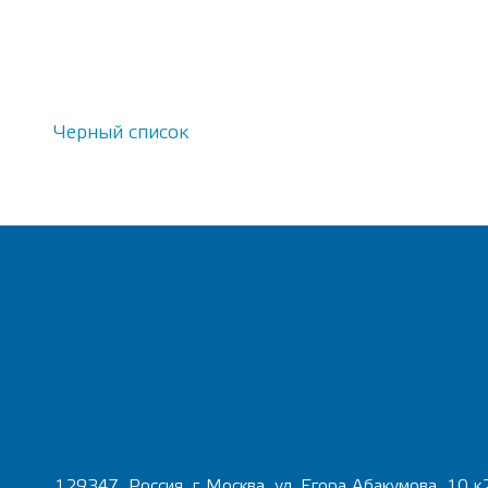
Черный список
129347, Россия, г. Москва, ул. Егора Абакумова, 10 к